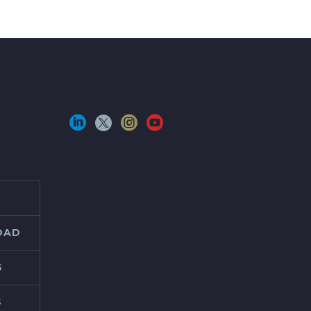
IDAD
S
S