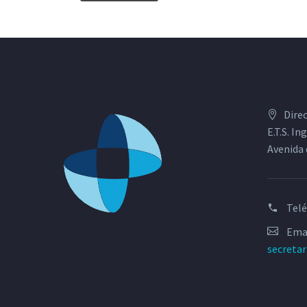
Dire
E.T.S. I
Avenida 
Tel
Emai
secreta