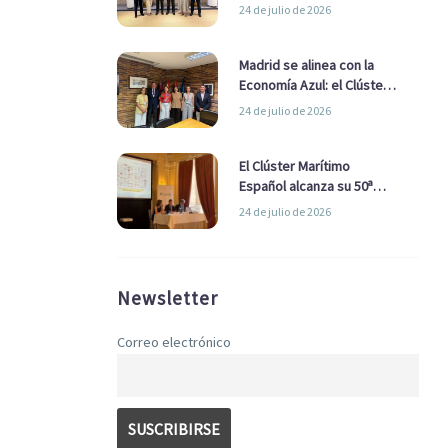
refuerzan su alianza para
24 de julio de 2026
impulsar una estrategia
Nacional de Economía Azul
Madrid se alinea con la
Economía Azul: el Clúster
Marítimo Español y la Real
24 de julio de 2026
Liga Naval avanzan
alianzas con el
Ayuntamiento
El Clúster Marítimo
Español alcanza su 50ª
Asamblea reafirmando su
24 de julio de 2026
liderazgo en la Economía
Azul
Newsletter
Correo electrónico