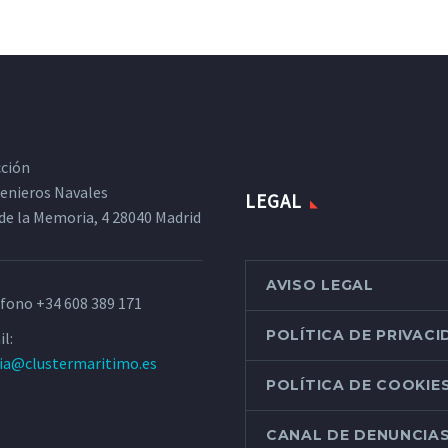
cción
ngenieros Navales
LEGAL
de la Memoria, 4 28040 Madrid
AVISO LEGAL
éfono
+34 608 389 171
POLÍTICA DE PRIVAC
l:
ria@clustermaritimo.es
POLÍTICA DE COOKIE
CANAL DE DENUNCIA