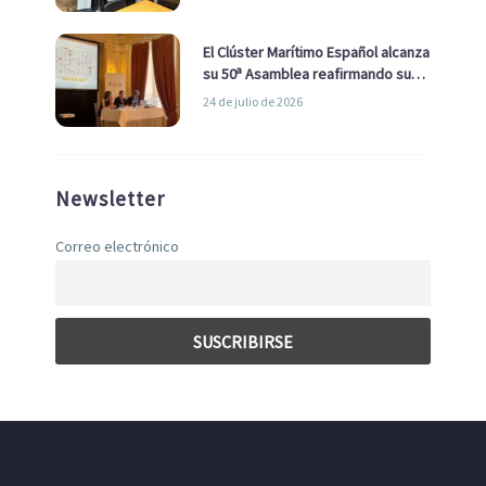
con el Ayuntamiento
El Clúster Marítimo Español alcanza
su 50ª Asamblea reafirmando su
liderazgo en la Economía Azul
24 de julio de 2026
Newsletter
Correo electrónico