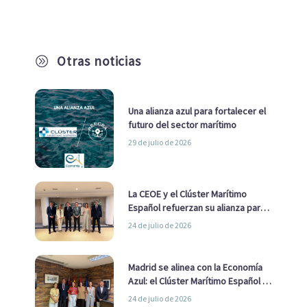
Otras noticias
A
Una alianza azul para fortalecer el
futuro del sector marítimo
29 de julio de 2026
La CEOE y el Clúster Marítimo
Español refuerzan su alianza para
impulsar una estrategia Nacional
24 de julio de 2026
de Economía Azul
Madrid se alinea con la Economía
Azul: el Clúster Marítimo Español y
la Real Liga Naval avanzan alianzas
24 de julio de 2026