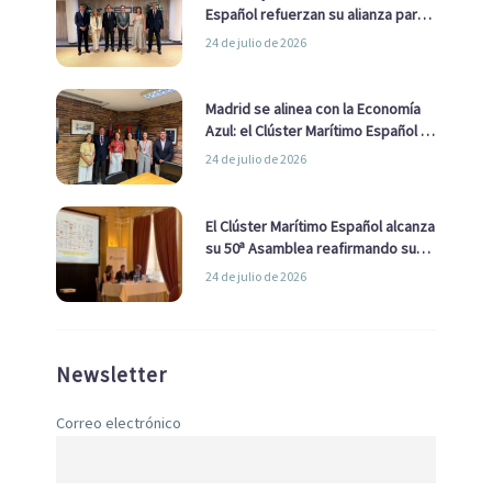
Español refuerzan su alianza para
impulsar una estrategia Nacional
24 de julio de 2026
de Economía Azul
Madrid se alinea con la Economía
Azul: el Clúster Marítimo Español y
la Real Liga Naval avanzan alianzas
24 de julio de 2026
con el Ayuntamiento
El Clúster Marítimo Español alcanza
su 50ª Asamblea reafirmando su
liderazgo en la Economía Azul
24 de julio de 2026
Newsletter
Correo electrónico