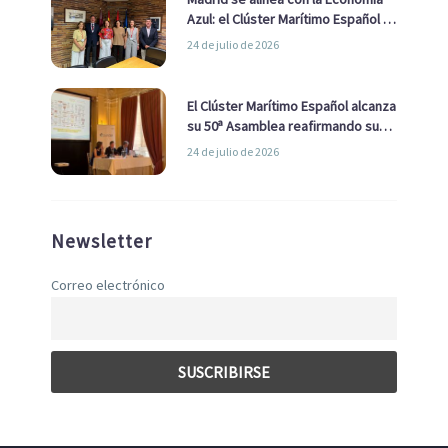
Azul: el Clúster Marítimo Español y
la Real Liga Naval avanzan alianzas
24 de julio de 2026
con el Ayuntamiento
El Clúster Marítimo Español alcanza
su 50ª Asamblea reafirmando su
liderazgo en la Economía Azul
24 de julio de 2026
Newsletter
Correo electrónico