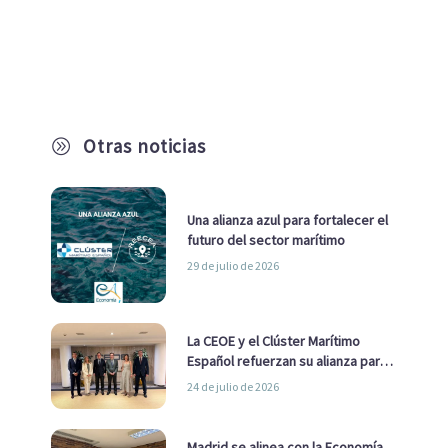
Otras noticias
A
Una alianza azul para fortalecer el
futuro del sector marítimo
29 de julio de 2026
La CEOE y el Clúster Marítimo
Español refuerzan su alianza para
impulsar una estrategia Nacional
24 de julio de 2026
de Economía Azul
Madrid se alinea con la Economía