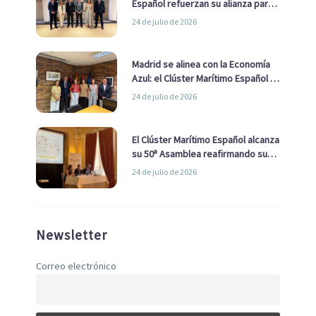
Español refuerzan su alianza para
impulsar una estrategia Nacional
24 de julio de 2026
de Economía Azul
Madrid se alinea con la Economía
Azul: el Clúster Marítimo Español y
la Real Liga Naval avanzan alianzas
24 de julio de 2026
con el Ayuntamiento
El Clúster Marítimo Español alcanza
su 50ª Asamblea reafirmando su
liderazgo en la Economía Azul
24 de julio de 2026
Newsletter
Correo electrónico