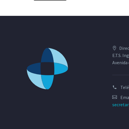
Dire
E.T.S. I
Avenida 
Tel
Emai
secreta