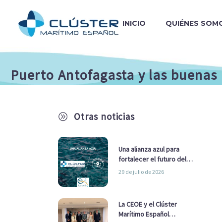
INICIO
QUIÉNES SOM
Puerto Antofagasta y las buenas 
Otras noticias
A
Una alianza azul para
fortalecer el futuro del
sector marítimo
29 de julio de 2026
La CEOE y el Clúster
Marítimo Español