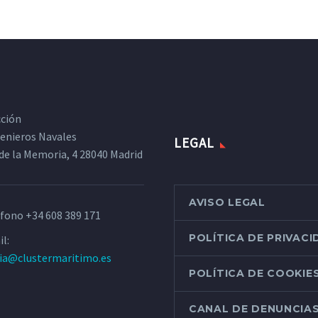
cción
ngenieros Navales
LEGAL
de la Memoria, 4 28040 Madrid
AVISO LEGAL
éfono
+34 608 389 171
POLÍTICA DE PRIVAC
l:
ria@clustermaritimo.es
POLÍTICA DE COOKIE
CANAL DE DENUNCIA