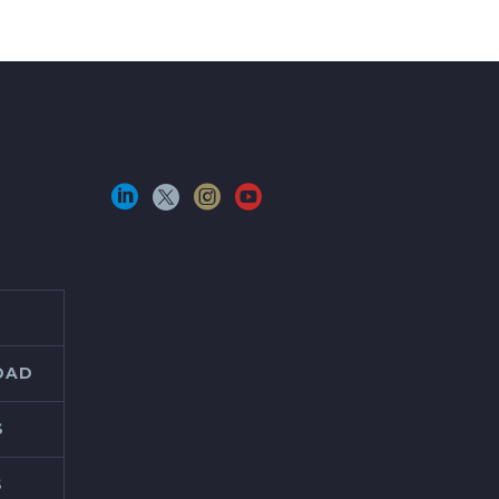
IDAD
S
S