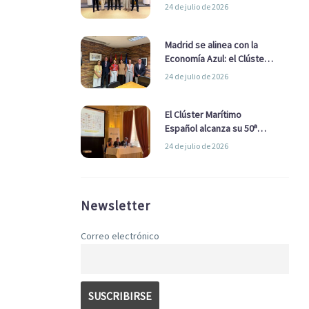
refuerzan su alianza para
24 de julio de 2026
impulsar una estrategia
Nacional de Economía Azul
Madrid se alinea con la
Economía Azul: el Clúster
Marítimo Español y la Real
24 de julio de 2026
Liga Naval avanzan
alianzas con el
Ayuntamiento
El Clúster Marítimo
Español alcanza su 50ª
Asamblea reafirmando su
24 de julio de 2026
liderazgo en la Economía
Azul
Newsletter
Correo electrónico