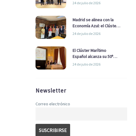
refuerzan su alianza para
24 de julio de 2026
impulsar una estrategia
Nacional de Economía Azul
Madrid se alinea con la
Economía Azul: el Clúster
Marítimo Español y la Real
24 de julio de 2026
Liga Naval avanzan
alianzas con el
Ayuntamiento
El Clúster Marítimo
Español alcanza su 50ª
Asamblea reafirmando su
24 de julio de 2026
liderazgo en la Economía
Azul
Newsletter
Correo electrónico