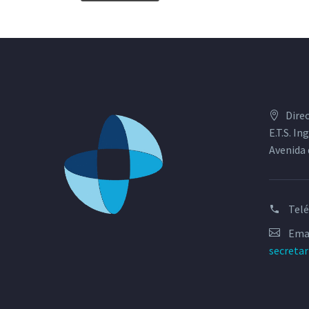
Dire
E.T.S. I
Avenida 
Tel
Emai
secreta