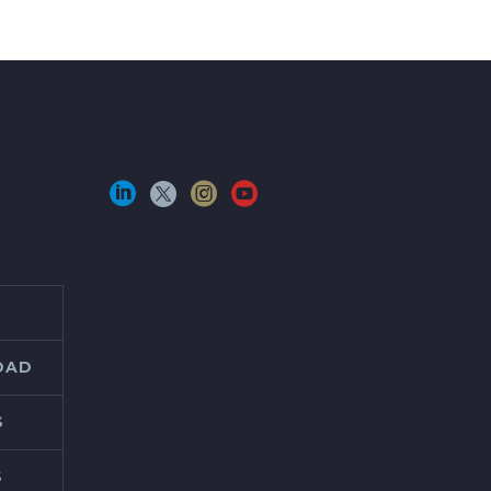
IDAD
S
S