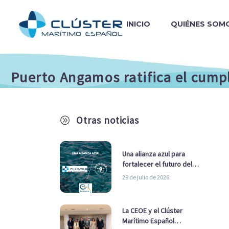
INICIO
QUIÉNES SOM
Puerto Angamos ratifica el cumpl
Otras noticias
A
Una alianza azul para
fortalecer el futuro del
sector marítimo
29 de julio de 2026
La CEOE y el Clúster
Marítimo Español