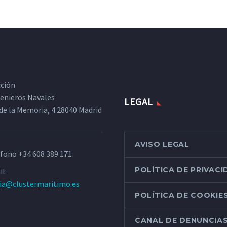
cción
ngenieros Navales
LEGAL
de la Memoria, 4 28040 Madrid
AVISO LEGAL
éfono
+34 608 389 171
POLÍTICA DE PRIVAC
l:
ria@clustermaritimo.es
POLÍTICA DE COOKIE
CANAL DE DENUNCIA