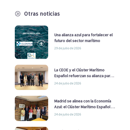
Otras noticias
A
Una alianza azul para fortalecer el
futuro del sector marítimo
29 de julio de 2026
La CEOE y el Clúster Marítimo
Español refuerzan su alianza para
impulsar una estrategia Nacional
24 de julio de 2026
de Economía Azul
Madrid se alinea con la Economía
Azul: el Clúster Marítimo Español y
la Real Liga Naval avanzan alianzas
24 de julio de 2026
con el Ayuntamiento