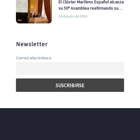
El Clúster Marítimo Español alcanza
su 50ª Asamblea reafirmando su
liderazgo en la Economía Azul
24 de julio de 2026
Newsletter
Correo electrónico