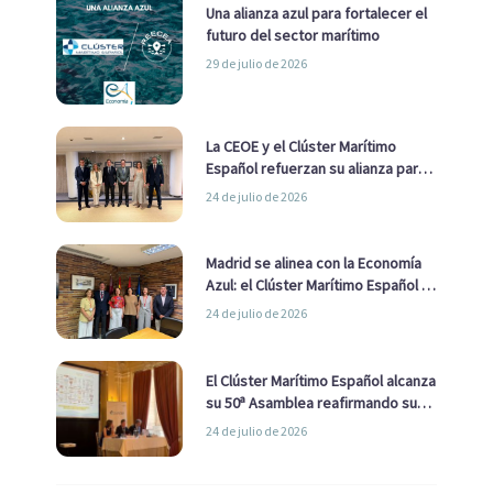
Una alianza azul para fortalecer el
futuro del sector marítimo
29 de julio de 2026
La CEOE y el Clúster Marítimo
Español refuerzan su alianza para
impulsar una estrategia Nacional
24 de julio de 2026
de Economía Azul
Madrid se alinea con la Economía
Azul: el Clúster Marítimo Español y
la Real Liga Naval avanzan alianzas
24 de julio de 2026
con el Ayuntamiento
El Clúster Marítimo Español alcanza
su 50ª Asamblea reafirmando su
liderazgo en la Economía Azul
24 de julio de 2026