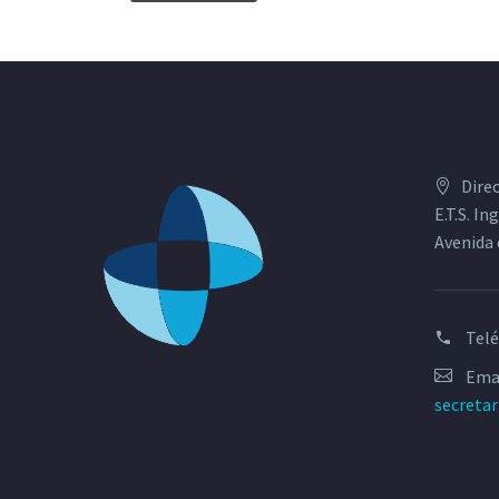
Dire
E.T.S. I
Avenida 
Tel
Emai
secreta