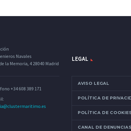
cción
ngenieros Navales
LEGAL
de la Memoria, 4 28040 Madrid
AVISO LEGAL
éfono
+34 608 389 171
POLÍTICA DE PRIVAC
l:
ria@clustermaritimo.es
POLÍTICA DE COOKIE
CANAL DE DENUNCIA