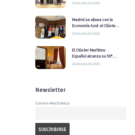
refuerzan su alianza para
24 de julio de 2026
impulsar una estrategia
Nacional de Economía Azul
Madrid se alinea con la
Economía Azul: el Clúster
Marítimo Español y la Real
24 de julio de 2026
Liga Naval avanzan
alianzas con el
Ayuntamiento
El Clúster Marítimo
Español alcanza su 50ª
Asamblea reafirmando su
24 de julio de 2026
liderazgo en la Economía
Azul
Newsletter
Correo electrónico