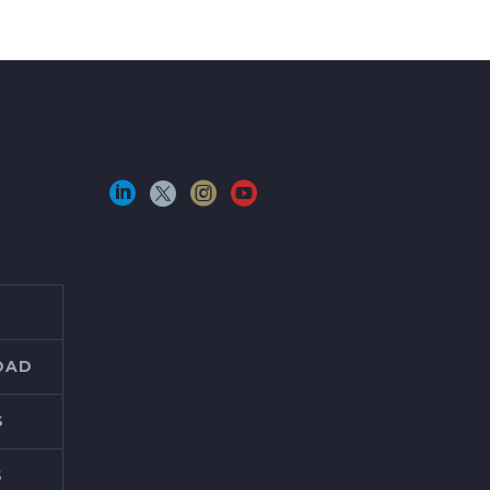
IDAD
S
S