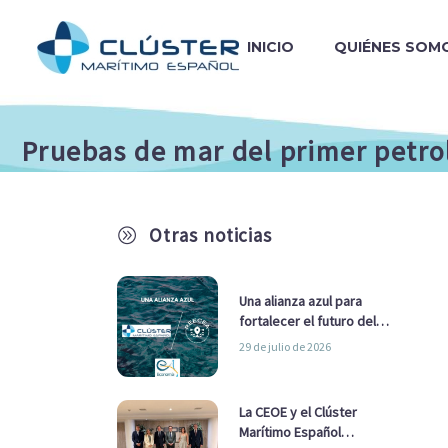
INICIO
QUIÉNES SOM
Pruebas de mar del primer petr
Otras noticias
A
Una alianza azul para
fortalecer el futuro del
sector marítimo
29 de julio de 2026
La CEOE y el Clúster
Marítimo Español