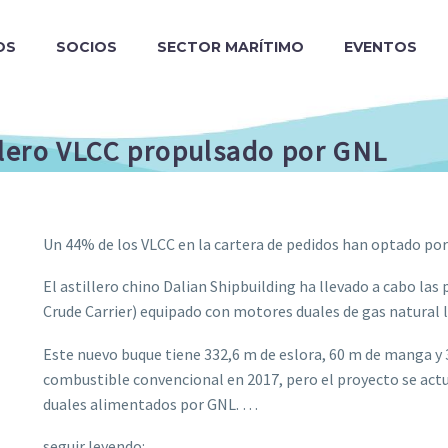
OS
SOCIOS
SECTOR MARÍTIMO
EVENTOS
olero VLCC propulsado por GNL
Un 44% de los VLCC en la cartera de pedidos han optado po
El astillero chino Dalian Shipbuilding ha llevado a cabo la
Crude Carrier) equipado con motores duales de gas natural 
Este nuevo buque tiene 332,6 m de eslora, 60 m de manga y 
combustible convencional en 2017, pero el proyecto se act
duales alimentados por GNL. …
seguir leyendo: