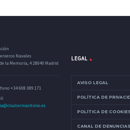
cción
ngenieros Navales
LEGAL
de la Memoria, 4 28040 Madrid
AVISO LEGAL
éfono
+34 608 389 171
POLÍTICA DE PRIVAC
l:
ria@clustermaritimo.es
POLÍTICA DE COOKIE
CANAL DE DENUNCIA