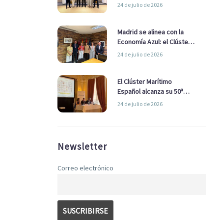
refuerzan su alianza para
24 de julio de 2026
impulsar una estrategia
Nacional de Economía Azul
Madrid se alinea con la
Economía Azul: el Clúster
Marítimo Español y la Real
24 de julio de 2026
Liga Naval avanzan
alianzas con el
Ayuntamiento
El Clúster Marítimo
Español alcanza su 50ª
Asamblea reafirmando su
24 de julio de 2026
liderazgo en la Economía
Azul
Newsletter
Correo electrónico