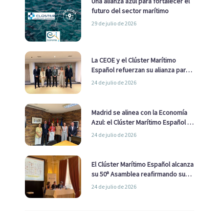
Una alianza azul para fortalecer el
futuro del sector marítimo
29 de julio de 2026
La CEOE y el Clúster Marítimo
Español refuerzan su alianza para
impulsar una estrategia Nacional
24 de julio de 2026
de Economía Azul
Madrid se alinea con la Economía
Azul: el Clúster Marítimo Español y
la Real Liga Naval avanzan alianzas
24 de julio de 2026
con el Ayuntamiento
El Clúster Marítimo Español alcanza
su 50ª Asamblea reafirmando su
liderazgo en la Economía Azul
24 de julio de 2026