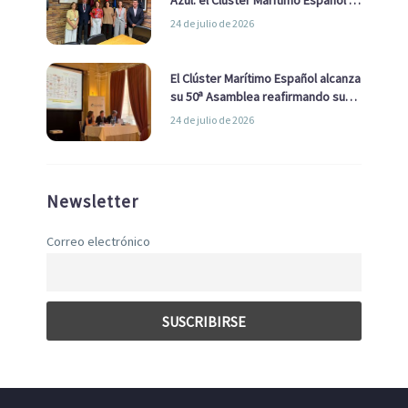
la Real Liga Naval avanzan alianzas
24 de julio de 2026
con el Ayuntamiento
El Clúster Marítimo Español alcanza
su 50ª Asamblea reafirmando su
liderazgo en la Economía Azul
24 de julio de 2026
Newsletter
Correo electrónico