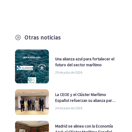
Otras noticias
A
Una alianza azul para fortalecer el
futuro del sector marítimo
29 de julio de 2026
La CEOE y el Clúster Marítimo
Español refuerzan su alianza para
impulsar una estrategia Nacional
24 de julio de 2026
de Economía Azul
Madrid se alinea con la Economía
Azul: el Clúster Marítimo Español y