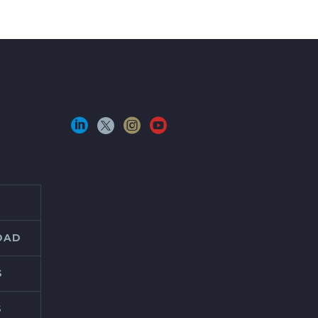
IDAD
S
S