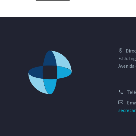
Dire
E.T.S. I
Avenida 
Tel
Emai
secreta