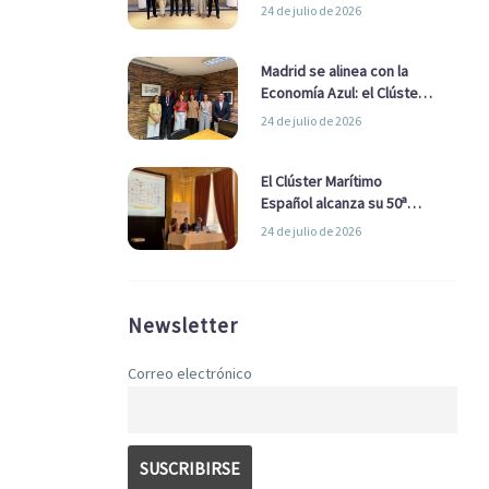
refuerzan su alianza para
24 de julio de 2026
impulsar una estrategia
Nacional de Economía Azul
Madrid se alinea con la
Economía Azul: el Clúster
Marítimo Español y la Real
24 de julio de 2026
Liga Naval avanzan
alianzas con el
Ayuntamiento
El Clúster Marítimo
Español alcanza su 50ª
Asamblea reafirmando su
24 de julio de 2026
liderazgo en la Economía
Azul
Newsletter
Correo electrónico