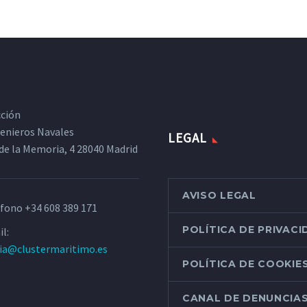
cción
ngenieros Navales
LEGAL
de la Memoria, 4 28040 Madrid
AVISO LEGAL
éfono
+34 608 389 171
POLÍTICA DE PRIVAC
l:
ria@clustermaritimo.es
POLÍTICA DE COOKIE
CANAL DE DENUNCIA