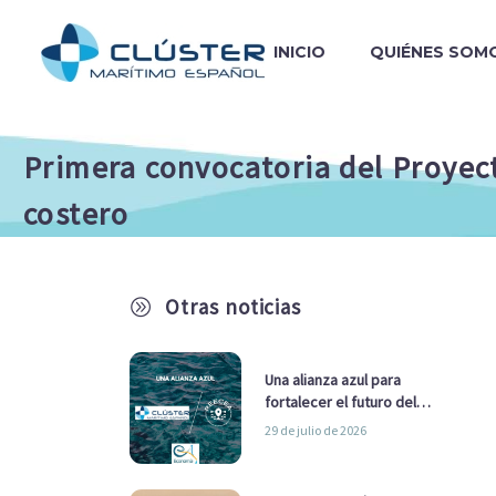
INICIO
QUIÉNES SOM
Primera convocatoria del Proyect
costero
Otras noticias
A
Una alianza azul para
fortalecer el futuro del
sector marítimo
29 de julio de 2026