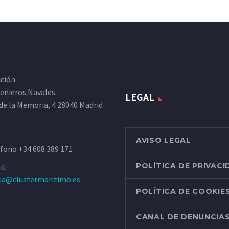
cción
ngenieros Navales
LEGAL
de la Memoria, 4 28040 Madrid
AVISO LEGAL
éfono
+34 608 389 171
POLÍTICA DE PRIVAC
l:
ria@clustermaritimo.es
POLÍTICA DE COOKIE
CANAL DE DENUNCIA