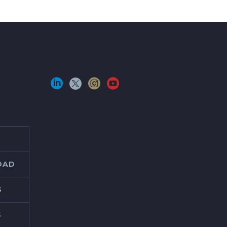
IDAD
S
S