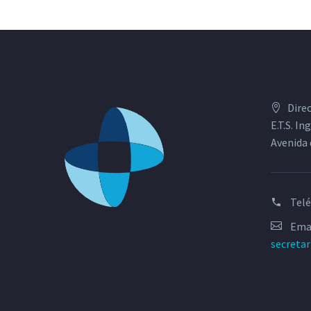
Dire
E.T.S. I
Avenida 
Tel
Emai
secreta