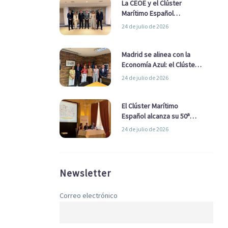
La CEOE y el Clúster
Marítimo Español
refuerzan su alianza para
24 de julio de 2026
impulsar una estrategia
Nacional de Economía Azul
Madrid se alinea con la
Economía Azul: el Clúster
Marítimo Español y la Real
24 de julio de 2026
Liga Naval avanzan
alianzas con el
Ayuntamiento
El Clúster Marítimo
Español alcanza su 50ª
Asamblea reafirmando su
24 de julio de 2026
liderazgo en la Economía
Azul
Newsletter
Correo electrónico