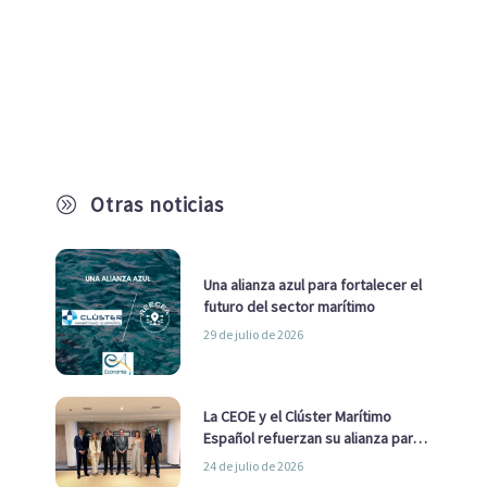
Otras noticias
A
Una alianza azul para fortalecer el
futuro del sector marítimo
29 de julio de 2026
La CEOE y el Clúster Marítimo
Español refuerzan su alianza para
impulsar una estrategia Nacional
24 de julio de 2026
de Economía Azul