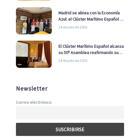
Madrid se alinea con la Economía
Azul: el Clúster Marítimo Español y
la Real Liga Naval avanzan alianzas
24 de julio de 2026
con el Ayuntamiento
El Clúster Marítimo Español alcanza
su 50ª Asamblea reafirmando su
liderazgo en la Economía Azul
24 de julio de 2026
Newsletter
Correo electrónico