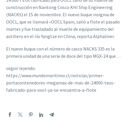
24.000 TEUs fabricado para OOCL salió de su muelle de
construcción en Nantong Cosco KHI Ship Engineering
(NACKS) el 15 de noviembre. El nuevo buque insignia de
OOCL, que se llamará «OOCL Spain, salió a flote el pasado
martes y fue trasladado al muelle de equipamiento del
astillero en el río Yangtze en China, reporta Alphaliner.
El nuevo buque con el número de casco NACKS 335 es la
primera unidad de una serie de doce del tipo MGX-24 que …
seguir leyendo:
https://www.mundomaritimo.cl/noticias/primer-
portacontenedores-megamax-de-mas-de-24000-teus-
fabricado-para-oocl-ya-se-encuentra-a-flote