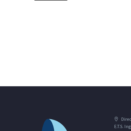
Dire
E.T.S. I