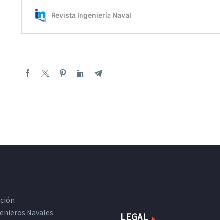
cción
ngenieros Navales
LEGAL