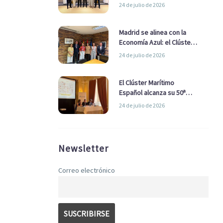
refuerzan su alianza para
24 de julio de 2026
impulsar una estrategia
Nacional de Economía Azul
Madrid se alinea con la
Economía Azul: el Clúster
Marítimo Español y la Real
24 de julio de 2026
Liga Naval avanzan
alianzas con el
Ayuntamiento
El Clúster Marítimo
Español alcanza su 50ª
Asamblea reafirmando su
24 de julio de 2026
liderazgo en la Economía
Azul
Newsletter
Correo electrónico