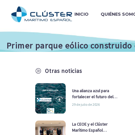
INICIO
QUIÉNES SOM
Primer parque eólico construido
Otras noticias
A
Una alianza azul para
fortalecer el futuro del
sector marítimo
29 de julio de 2026
La CEOE y el Clúster
Marítimo Español