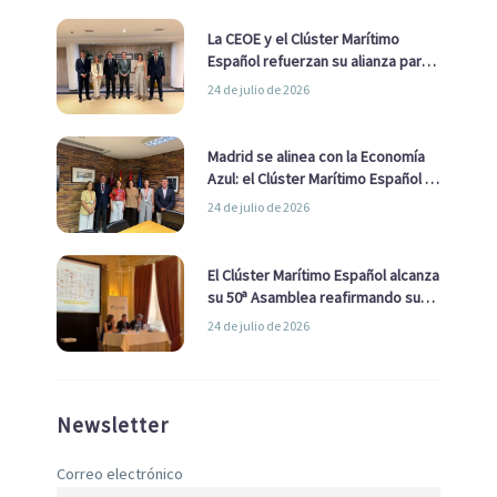
La CEOE y el Clúster Marítimo
Español refuerzan su alianza para
impulsar una estrategia Nacional
24 de julio de 2026
de Economía Azul
Madrid se alinea con la Economía
Azul: el Clúster Marítimo Español y
la Real Liga Naval avanzan alianzas
24 de julio de 2026
con el Ayuntamiento
El Clúster Marítimo Español alcanza
su 50ª Asamblea reafirmando su
liderazgo en la Economía Azul
24 de julio de 2026
Newsletter
Correo electrónico