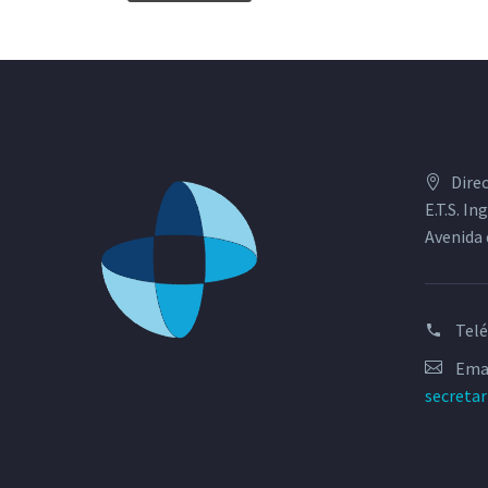
Dire
E.T.S. I
Avenida 
Tel
Emai
secreta