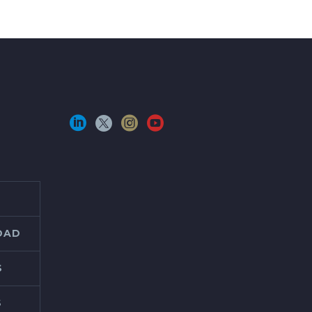
IDAD
S
S