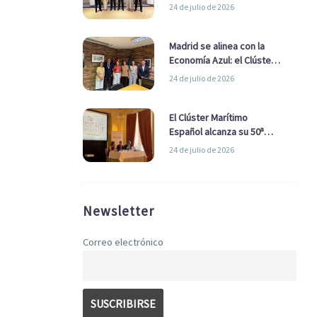
refuerzan su alianza para
24 de julio de 2026
impulsar una estrategia
Nacional de Economía Azul
Madrid se alinea con la
Economía Azul: el Clúster
Marítimo Español y la Real
24 de julio de 2026
Liga Naval avanzan
alianzas con el
Ayuntamiento
El Clúster Marítimo
Español alcanza su 50ª
Asamblea reafirmando su
24 de julio de 2026
liderazgo en la Economía
Azul
Newsletter
Correo electrónico