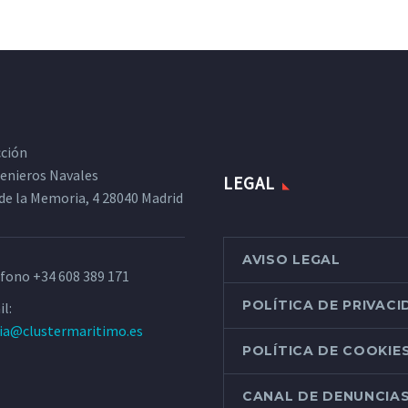
cción
ngenieros Navales
LEGAL
de la Memoria, 4 28040 Madrid
AVISO LEGAL
éfono
+34 608 389 171
POLÍTICA DE PRIVAC
l:
ria@clustermaritimo.es
POLÍTICA DE COOKIE
CANAL DE DENUNCIA