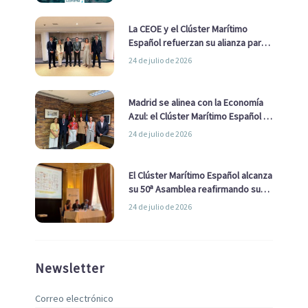
La CEOE y el Clúster Marítimo
Español refuerzan su alianza para
impulsar una estrategia Nacional
24 de julio de 2026
de Economía Azul
Madrid se alinea con la Economía
Azul: el Clúster Marítimo Español y
la Real Liga Naval avanzan alianzas
24 de julio de 2026
con el Ayuntamiento
El Clúster Marítimo Español alcanza
su 50ª Asamblea reafirmando su
liderazgo en la Economía Azul
24 de julio de 2026
Newsletter
Correo electrónico