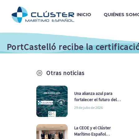
INICIO
QUIÉNES SOM
PortCastelló recibe la certifica
Otras noticias
A
Una alianza azul para
fortalecer el futuro del
sector marítimo
29 de julio de 2026
La CEOE y el Clúster
Marítimo Español