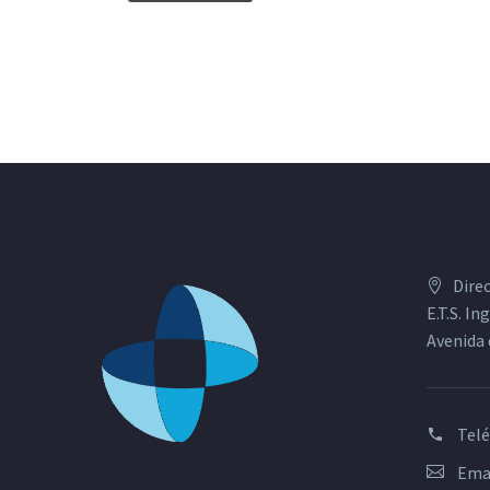
Dire
E.T.S. I
Avenida 
Tel
Emai