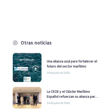
Otras noticias
A
Una alianza azul para fortalecer el
futuro del sector marítimo
29 de julio de 2026
La CEOE y el Clúster Marítimo
Español refuerzan su alianza para
impulsar una estrategia Nacional
24 de julio de 2026
de Economía Azul