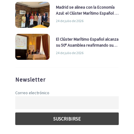
Madrid se alinea con la Economía
Azul: el Clúster Marítimo Español y
la Real Liga Naval avanzan alianzas
24 de julio de 2026
con el Ayuntamiento
El Clúster Marítimo Español alcanza
su 50ª Asamblea reafirmando su
liderazgo en la Economía Azul
24 de julio de 2026
Newsletter
Correo electrónico