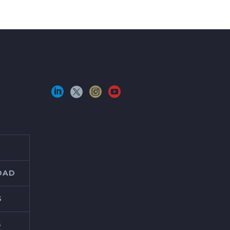
IDAD
S
S