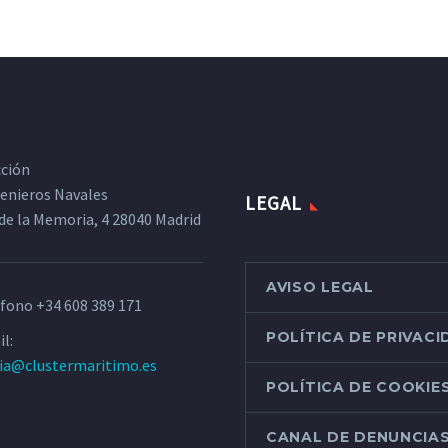
cción
ngenieros Navales
LEGAL
de la Memoria, 4 28040 Madrid
AVISO LEGAL
éfono
+34 608 389 171
POLÍTICA DE PRIVAC
l:
ria@clustermaritimo.es
POLÍTICA DE COOKIE
CANAL DE DENUNCIA