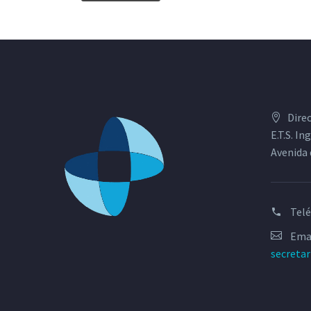
Dire
E.T.S. I
Avenida 
Tel
Emai
secreta