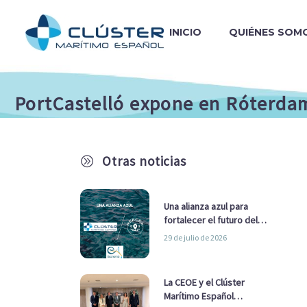
INICIO
QUIÉNES SOM
PortCastelló expone en Róterdam 
Otras noticias
A
Una alianza azul para
fortalecer el futuro del
sector marítimo
29 de julio de 2026
La CEOE y el Clúster
Marítimo Español