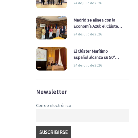
refuerzan su alianza para
24 de julio de 2026
impulsar una estrategia
Nacional de Economía Azul
Madrid se alinea con la
Economía Azul: el Clúster
Marítimo Español y la Real
24 de julio de 2026
Liga Naval avanzan
alianzas con el
Ayuntamiento
El Clúster Marítimo
Español alcanza su 50ª
Asamblea reafirmando su
24 de julio de 2026
liderazgo en la Economía
Azul
Newsletter
Correo electrónico