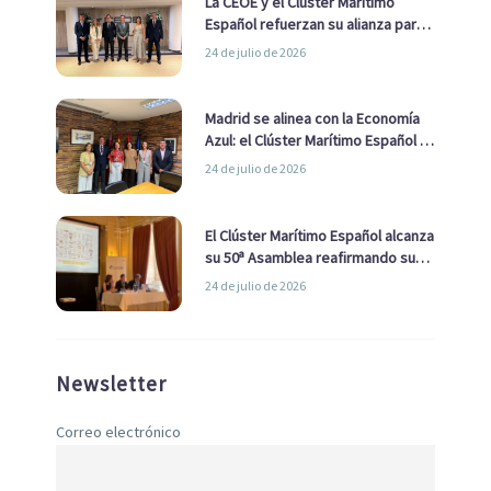
La CEOE y el Clúster Marítimo
Español refuerzan su alianza para
impulsar una estrategia Nacional
24 de julio de 2026
de Economía Azul
Madrid se alinea con la Economía
Azul: el Clúster Marítimo Español y
la Real Liga Naval avanzan alianzas
24 de julio de 2026
con el Ayuntamiento
El Clúster Marítimo Español alcanza
su 50ª Asamblea reafirmando su
liderazgo en la Economía Azul
24 de julio de 2026
Newsletter
Correo electrónico