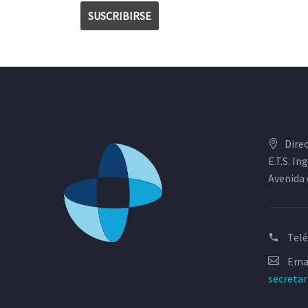
Dire
E.T.S. I
Avenida 
Tel
Emai
secreta