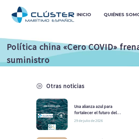
INICIO
QUIÉNES SOM
Política china «Cero COVID» fren
suministro
Otras noticias
A
Una alianza azul para
fortalecer el futuro del
sector marítimo
29 de julio de 2026