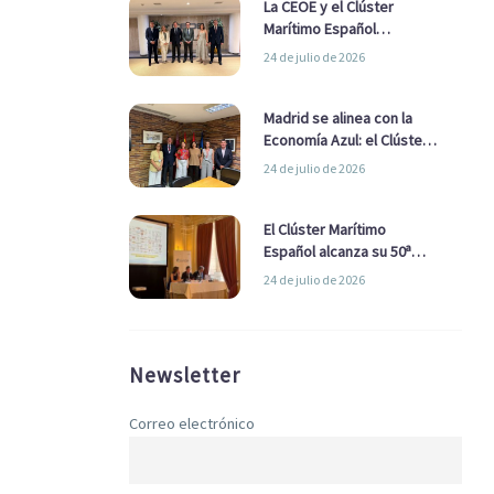
La CEOE y el Clúster
Marítimo Español
refuerzan su alianza para
24 de julio de 2026
impulsar una estrategia
Nacional de Economía Azul
Madrid se alinea con la
Economía Azul: el Clúster
Marítimo Español y la Real
24 de julio de 2026
Liga Naval avanzan
alianzas con el
Ayuntamiento
El Clúster Marítimo
Español alcanza su 50ª
Asamblea reafirmando su
24 de julio de 2026
liderazgo en la Economía
Azul
Newsletter
Correo electrónico