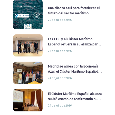
Una alianza azul para fortalecer el
futuro del sector marítimo
29 de julio de 2026
La CEOE y el Clúster Marítimo
Español refuerzan su alianza para
impulsar una estrategia Nacional
24 de julio de 2026
de Economía Azul
Madrid se alinea con la Economía
Azul: el Clúster Marítimo Español y
la Real Liga Naval avanzan alianzas
24 de julio de 2026
con el Ayuntamiento
El Clúster Marítimo Español alcanza
su 50ª Asamblea reafirmando su
liderazgo en la Economía Azul
24 de julio de 2026