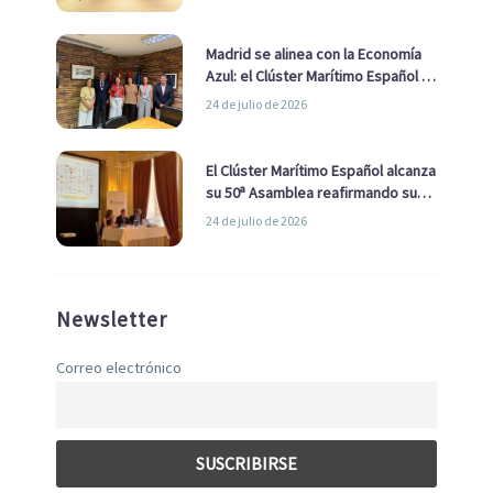
de Economía Azul
Madrid se alinea con la Economía
Azul: el Clúster Marítimo Español y
la Real Liga Naval avanzan alianzas
24 de julio de 2026
con el Ayuntamiento
El Clúster Marítimo Español alcanza
su 50ª Asamblea reafirmando su
liderazgo en la Economía Azul
24 de julio de 2026
Newsletter
Correo electrónico