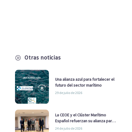
Otras noticias
A
Una alianza azul para fortalecer el
futuro del sector marítimo
29 de julio de 2026
La CEOE y el Clúster Marítimo
Español refuerzan su alianza para
impulsar una estrategia Nacional
24 de julio de 2026