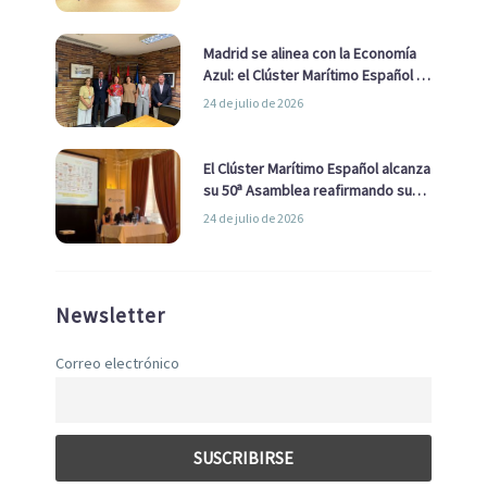
de Economía Azul
Madrid se alinea con la Economía
Azul: el Clúster Marítimo Español y
la Real Liga Naval avanzan alianzas
24 de julio de 2026
con el Ayuntamiento
El Clúster Marítimo Español alcanza
su 50ª Asamblea reafirmando su
liderazgo en la Economía Azul
24 de julio de 2026
Newsletter
Correo electrónico