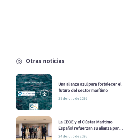
Otras noticias
A
Una alianza azul para fortalecer el
futuro del sector marítimo
29 de julio de 2026
La CEOE y el Clúster Marítimo
Español refuerzan su alianza para
impulsar una estrategia Nacional
24 de julio de 2026