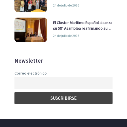
la Real Liga Naval avanzan alianzas
24 de julio de 2026
con el Ayuntamiento
El Clúster Marítimo Español alcanza
su 50ª Asamblea reafirmando su
liderazgo en la Economía Azul
24 de julio de 2026
Newsletter
Correo electrónico