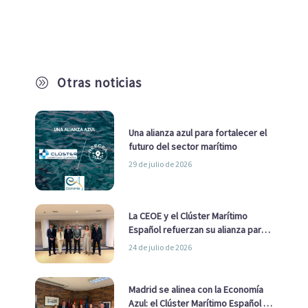
Otras noticias
A
Una alianza azul para fortalecer el
futuro del sector marítimo
29 de julio de 2026
La CEOE y el Clúster Marítimo
Español refuerzan su alianza para
impulsar una estrategia Nacional
24 de julio de 2026
de Economía Azul
Madrid se alinea con la Economía
Azul: el Clúster Marítimo Español y