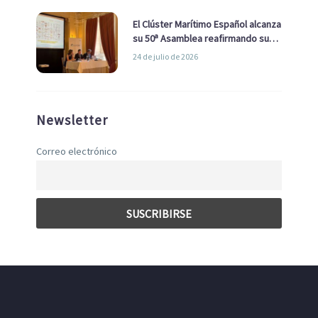
El Clúster Marítimo Español alcanza
su 50ª Asamblea reafirmando su
liderazgo en la Economía Azul
24 de julio de 2026
Newsletter
Correo electrónico