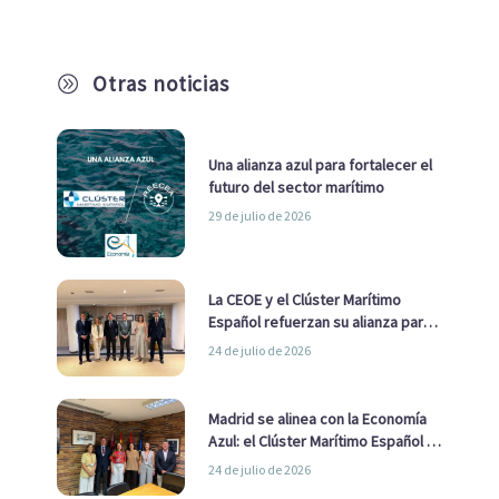
Otras noticias
A
Una alianza azul para fortalecer el
futuro del sector marítimo
29 de julio de 2026
La CEOE y el Clúster Marítimo
Español refuerzan su alianza para
impulsar una estrategia Nacional
24 de julio de 2026
de Economía Azul
Madrid se alinea con la Economía
Azul: el Clúster Marítimo Español y
la Real Liga Naval avanzan alianzas
24 de julio de 2026
con el Ayuntamiento