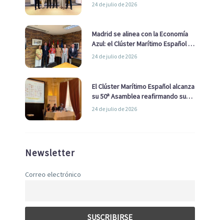
impulsar una estrategia Nacional
24 de julio de 2026
de Economía Azul
Madrid se alinea con la Economía
Azul: el Clúster Marítimo Español y
la Real Liga Naval avanzan alianzas
24 de julio de 2026
con el Ayuntamiento
El Clúster Marítimo Español alcanza
su 50ª Asamblea reafirmando su
liderazgo en la Economía Azul
24 de julio de 2026
Newsletter
Correo electrónico