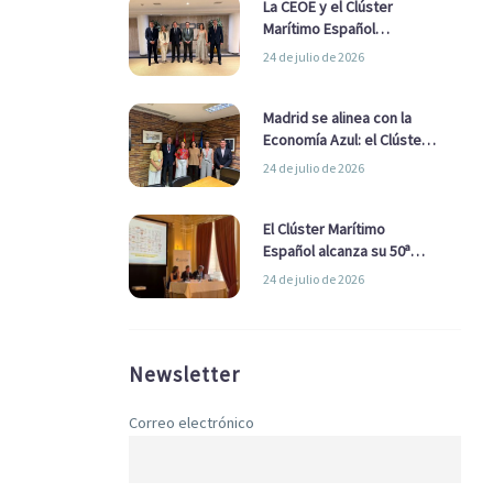
La CEOE y el Clúster
Marítimo Español
refuerzan su alianza para
24 de julio de 2026
impulsar una estrategia
Nacional de Economía Azul
Madrid se alinea con la
Economía Azul: el Clúster
Marítimo Español y la Real
24 de julio de 2026
Liga Naval avanzan
alianzas con el
Ayuntamiento
El Clúster Marítimo
Español alcanza su 50ª
Asamblea reafirmando su
24 de julio de 2026
liderazgo en la Economía
Azul
Newsletter
Correo electrónico