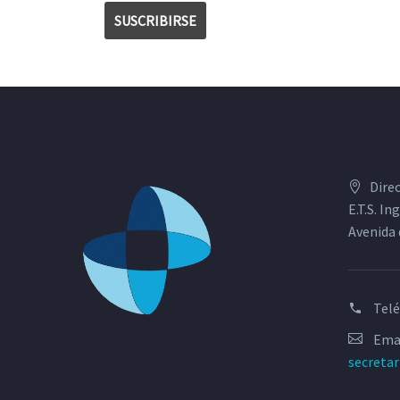
Dire
E.T.S. I
Avenida 
Tel
Emai
secreta