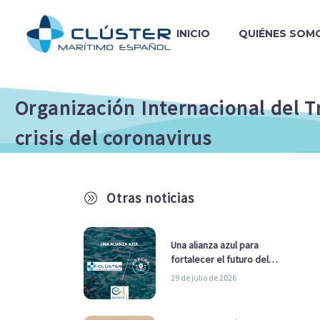
INICIO
QUIÉNES SOM
Organización Internacional del T
crisis del coronavirus
Otras noticias
A
Una alianza azul para
fortalecer el futuro del
sector marítimo
29 de julio de 2026