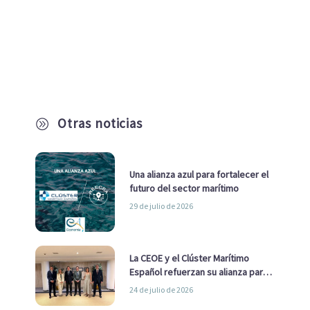
Otras noticias
A
Una alianza azul para fortalecer el
futuro del sector marítimo
29 de julio de 2026
La CEOE y el Clúster Marítimo
Español refuerzan su alianza para
impulsar una estrategia Nacional
24 de julio de 2026
de Economía Azul