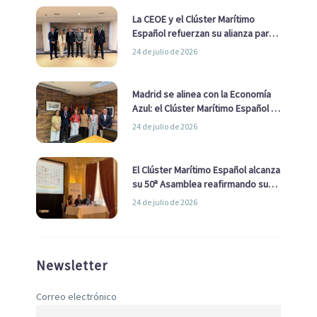
La CEOE y el Clúster Marítimo
Español refuerzan su alianza para
impulsar una estrategia Nacional
24 de julio de 2026
de Economía Azul
Madrid se alinea con la Economía
Azul: el Clúster Marítimo Español y
la Real Liga Naval avanzan alianzas
24 de julio de 2026
con el Ayuntamiento
El Clúster Marítimo Español alcanza
su 50ª Asamblea reafirmando su
liderazgo en la Economía Azul
24 de julio de 2026
Newsletter
Correo electrónico