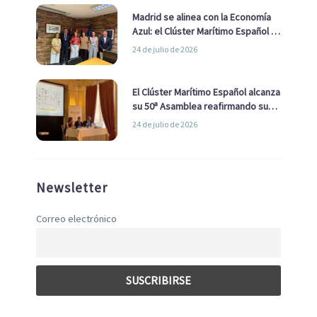
Madrid se alinea con la Economía
Azul: el Clúster Marítimo Español y
la Real Liga Naval avanzan alianzas
24 de julio de 2026
con el Ayuntamiento
El Clúster Marítimo Español alcanza
su 50ª Asamblea reafirmando su
liderazgo en la Economía Azul
24 de julio de 2026
Newsletter
Correo electrónico