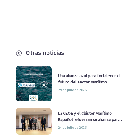
Otras noticias
A
Una alianza azul para fortalecer el
futuro del sector marítimo
29 de julio de 2026
La CEOE y el Clúster Marítimo
Español refuerzan su alianza para
impulsar una estrategia Nacional
24 de julio de 2026
de Economía Azul