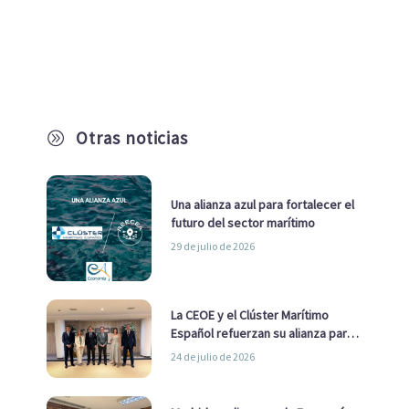
Otras noticias
A
Una alianza azul para fortalecer el
futuro del sector marítimo
29 de julio de 2026
La CEOE y el Clúster Marítimo
Español refuerzan su alianza para
impulsar una estrategia Nacional
24 de julio de 2026
de Economía Azul