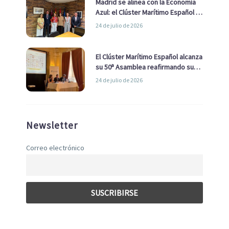
Madrid se alinea con la Economía
Azul: el Clúster Marítimo Español y
la Real Liga Naval avanzan alianzas
24 de julio de 2026
con el Ayuntamiento
El Clúster Marítimo Español alcanza
su 50ª Asamblea reafirmando su
liderazgo en la Economía Azul
24 de julio de 2026
Newsletter
Correo electrónico