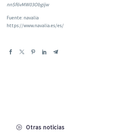
nnSf6vMW03Obgijw
Fuente: navalia
https://www.navalia.es/es/
Otras noticias
A