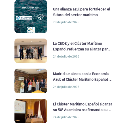
Una alianza azul para fortalecer el
futuro del sector marítimo
29 de julio de 2026
La CEOE y el Clúster Marítimo
Español refuerzan su alianza para
impulsar una estrategia Nacional
24 de julio de 2026
de Economía Azul
Madrid se alinea con la Economía
Azul: el Clúster Marítimo Español y
la Real Liga Naval avanzan alianzas
24 de julio de 2026
con el Ayuntamiento
El Clúster Marítimo Español alcanza
su 50ª Asamblea reafirmando su
liderazgo en la Economía Azul
24 de julio de 2026