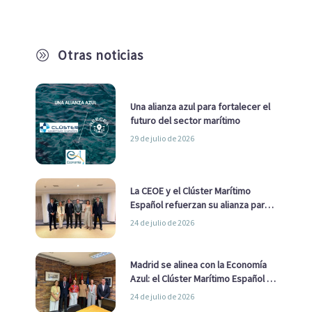
Otras noticias
A
Una alianza azul para fortalecer el
futuro del sector marítimo
29 de julio de 2026
La CEOE y el Clúster Marítimo
Español refuerzan su alianza para
impulsar una estrategia Nacional
24 de julio de 2026
de Economía Azul
Madrid se alinea con la Economía
Azul: el Clúster Marítimo Español y
la Real Liga Naval avanzan alianzas
24 de julio de 2026
con el Ayuntamiento