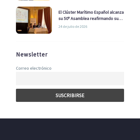
El Clúster Marítimo Español alcanza
su 50ª Asamblea reafirmando su
liderazgo en la Economía Azul
24 de julio de 2026
Newsletter
Correo electrónico