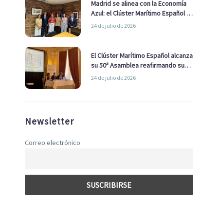
Madrid se alinea con la Economía
Azul: el Clúster Marítimo Español y
la Real Liga Naval avanzan alianzas
24 de julio de 2026
con el Ayuntamiento
El Clúster Marítimo Español alcanza
su 50ª Asamblea reafirmando su
liderazgo en la Economía Azul
24 de julio de 2026
Newsletter
Correo electrónico