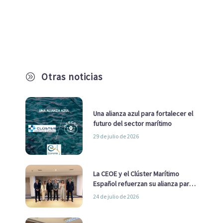
Otras noticias
A
Una alianza azul para fortalecer el
futuro del sector marítimo
29 de julio de 2026
La CEOE y el Clúster Marítimo
Español refuerzan su alianza para
impulsar una estrategia Nacional
24 de julio de 2026
de Economía Azul