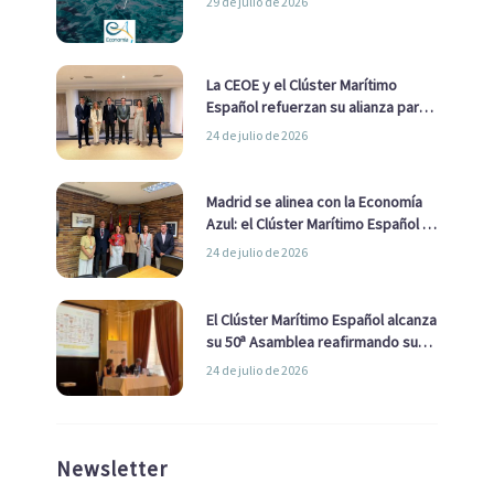
29 de julio de 2026
La CEOE y el Clúster Marítimo
Español refuerzan su alianza para
impulsar una estrategia Nacional
24 de julio de 2026
de Economía Azul
Madrid se alinea con la Economía
Azul: el Clúster Marítimo Español y
la Real Liga Naval avanzan alianzas
24 de julio de 2026
con el Ayuntamiento
El Clúster Marítimo Español alcanza
su 50ª Asamblea reafirmando su
liderazgo en la Economía Azul
24 de julio de 2026
Newsletter