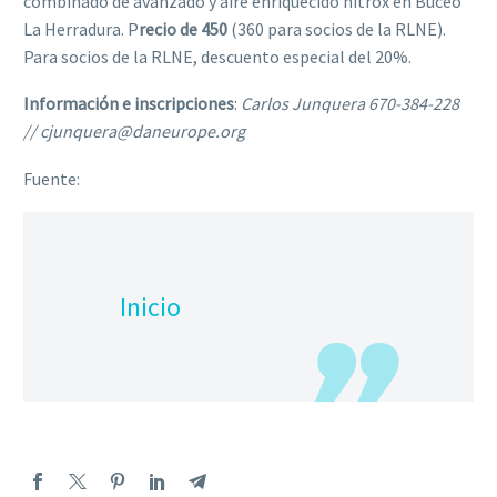
combinado de avanzado y aire enriquecido nitrox en Buceo
La Herradura. P
recio de 450
(360 para socios de la RLNE).
Para socios de la RLNE, descuento especial del 20%.
Información e inscripciones
:
Carlos Junquera 670-384-228
// cjunquera
@daneurope.org
Fuente:
Inicio