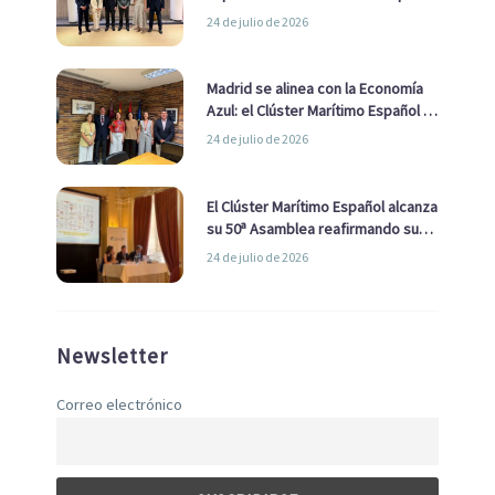
impulsar una estrategia Nacional
24 de julio de 2026
de Economía Azul
Madrid se alinea con la Economía
Azul: el Clúster Marítimo Español y
la Real Liga Naval avanzan alianzas
24 de julio de 2026
con el Ayuntamiento
El Clúster Marítimo Español alcanza
su 50ª Asamblea reafirmando su
liderazgo en la Economía Azul
24 de julio de 2026
Newsletter
Correo electrónico