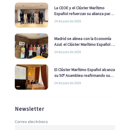
La CEOE y el Clúster Marítimo
Español refuerzan su alianza para
impulsar una estrategia Nacional
24 de julio de 2026
de Economía Azul
Madrid se alinea con la Economía
Azul: el Clúster Marítimo Español y
la Real Liga Naval avanzan alianzas
24 de julio de 2026
con el Ayuntamiento
El Clúster Marítimo Español alcanza
su 50ª Asamblea reafirmando su
liderazgo en la Economía Azul
24 de julio de 2026
Newsletter
Correo electrónico