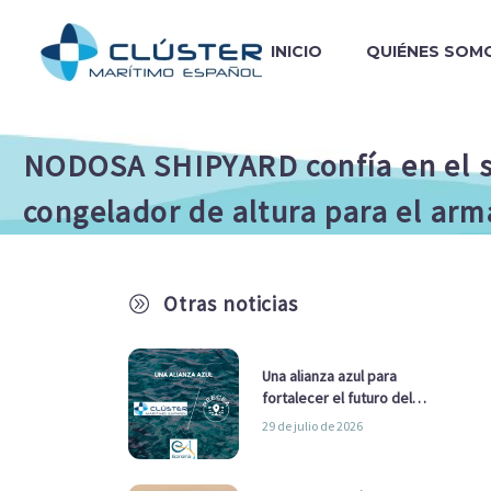
INICIO
QUIÉNES SOM
NODOSA SHIPYARD confía en el si
congelador de altura para el ar
Otras noticias
A
Una alianza azul para
fortalecer el futuro del
sector marítimo
29 de julio de 2026