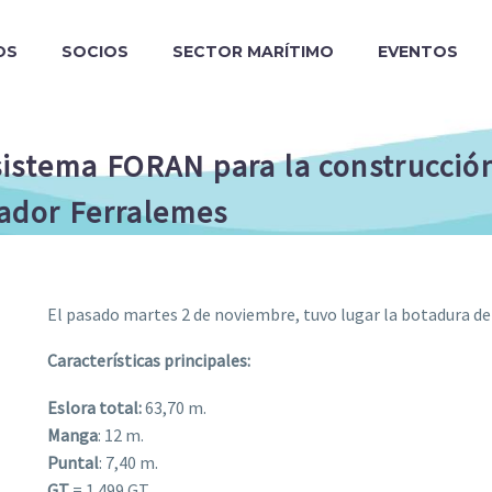
OS
SOCIOS
SECTOR MARÍTIMO
EVENTOS
stema FORAN para la construcción
mador Ferralemes
El pasado martes 2 de noviembre, tuvo lugar la botadura
Características principales:
Eslora total:
63,70 m.
Manga
: 12 m.
Puntal
: 7,40 m.
GT
= 1.499 GT