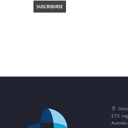
Dire
E.T.S. I
Avenida 