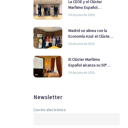
La CEOE y el Clúster
Marítimo Español
refuerzan su alianza para
24 de julio de 2026
impulsar una estrategia
Nacional de Economía Azul
Madrid se alinea con la
Economía Azul: el Clúster
Marítimo Español y la Real
24 de julio de 2026
Liga Naval avanzan
alianzas con el
Ayuntamiento
El Clúster Marítimo
Español alcanza su 50ª
Asamblea reafirmando su
24 de julio de 2026
liderazgo en la Economía
Azul
Newsletter
Correo electrónico