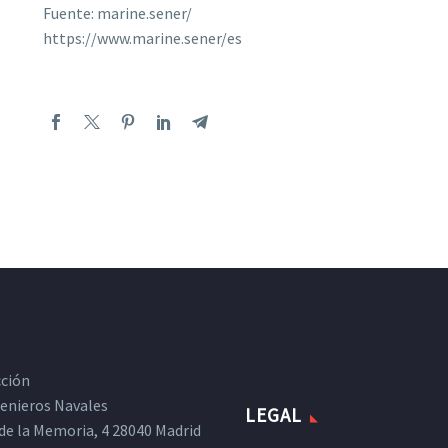
Fuente: marine.sener/
https://www.marine.sener/es
cción
ngenieros Navales
LEGAL
de la Memoria, 4 28040 Madrid