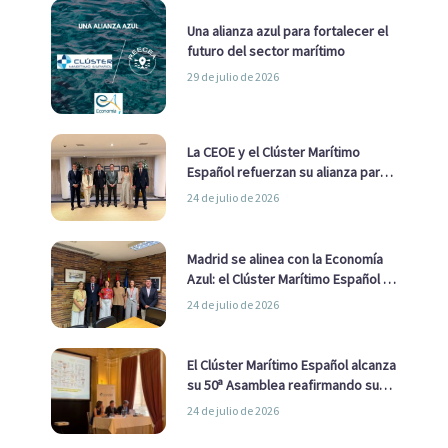
Una alianza azul para fortalecer el
futuro del sector marítimo
29 de julio de 2026
La CEOE y el Clúster Marítimo
Español refuerzan su alianza para
impulsar una estrategia Nacional
24 de julio de 2026
de Economía Azul
Madrid se alinea con la Economía
Azul: el Clúster Marítimo Español y
la Real Liga Naval avanzan alianzas
24 de julio de 2026
con el Ayuntamiento
El Clúster Marítimo Español alcanza
su 50ª Asamblea reafirmando su
liderazgo en la Economía Azul
24 de julio de 2026