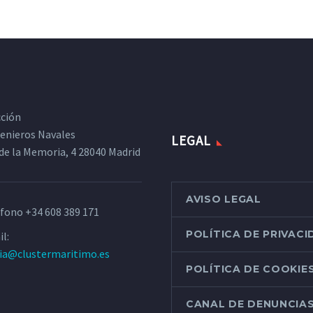
cción
ngenieros Navales
LEGAL
de la Memoria, 4 28040 Madrid
AVISO LEGAL
éfono
+34 608 389 171
POLÍTICA DE PRIVAC
l:
ria@clustermaritimo.es
POLÍTICA DE COOKIE
CANAL DE DENUNCIA