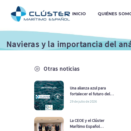
INICIO
QUIÉNES SOM
Navieras y la importancia del an
Otras noticias
A
Una alianza azul para
fortalecer el futuro del
sector marítimo
29 de julio de 2026
La CEOE y el Clúster
Marítimo Español