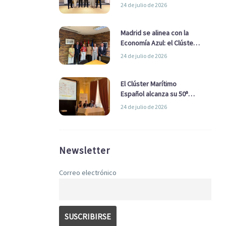
refuerzan su alianza para
24 de julio de 2026
impulsar una estrategia
Nacional de Economía Azul
Madrid se alinea con la
Economía Azul: el Clúster
Marítimo Español y la Real
24 de julio de 2026
Liga Naval avanzan
alianzas con el
Ayuntamiento
El Clúster Marítimo
Español alcanza su 50ª
Asamblea reafirmando su
24 de julio de 2026
liderazgo en la Economía
Azul
Newsletter
Correo electrónico