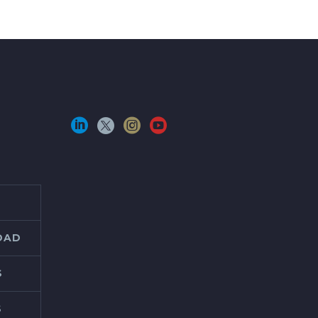
IDAD
S
S