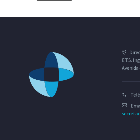
Dire
E.T.S. I
Avenida 
Tel
Emai
secreta