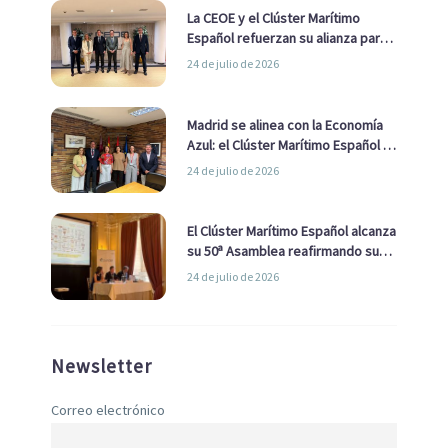
La CEOE y el Clúster Marítimo
Español refuerzan su alianza para
impulsar una estrategia Nacional
24 de julio de 2026
de Economía Azul
Madrid se alinea con la Economía
Azul: el Clúster Marítimo Español y
la Real Liga Naval avanzan alianzas
24 de julio de 2026
con el Ayuntamiento
El Clúster Marítimo Español alcanza
su 50ª Asamblea reafirmando su
liderazgo en la Economía Azul
24 de julio de 2026
Newsletter
Correo electrónico