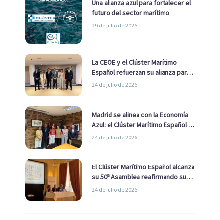
Una alianza azul para fortalecer el
futuro del sector marítimo
29 de julio de 2026
La CEOE y el Clúster Marítimo
Español refuerzan su alianza para
impulsar una estrategia Nacional
24 de julio de 2026
de Economía Azul
Madrid se alinea con la Economía
Azul: el Clúster Marítimo Español y
la Real Liga Naval avanzan alianzas
24 de julio de 2026
con el Ayuntamiento
El Clúster Marítimo Español alcanza
su 50ª Asamblea reafirmando su
liderazgo en la Economía Azul
24 de julio de 2026