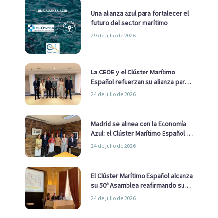
Una alianza azul para fortalecer el
futuro del sector marítimo
29 de julio de 2026
La CEOE y el Clúster Marítimo
Español refuerzan su alianza para
impulsar una estrategia Nacional
24 de julio de 2026
de Economía Azul
Madrid se alinea con la Economía
Azul: el Clúster Marítimo Español y
la Real Liga Naval avanzan alianzas
24 de julio de 2026
con el Ayuntamiento
El Clúster Marítimo Español alcanza
su 50ª Asamblea reafirmando su
liderazgo en la Economía Azul
24 de julio de 2026