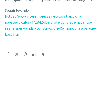
monopiles para el parque eólico marino East Anglia 3…
Seguir leyendo:
https://www.interempresas.net/construccion-
naval/Articulos/471842-iberdrola-contrata-navantia-
seanergies-windar-construccion-45-monopiles-parque-
East.html