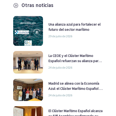
Otras noticias
A
Una alianza azul para fortalecer el
futuro del sector marítimo
29 de julio de 2026
La CEOE y el Clúster Marítimo
Español refuerzan su alianza para
impulsar una estrategia Nacional
24 de julio de 2026
de Economía Azul
Madrid se alinea con la Economía
Azul: el Clúster Marítimo Español y
la Real Liga Naval avanzan alianzas
24 de julio de 2026
con el Ayuntamiento
El Clúster Marítimo Español alcanza