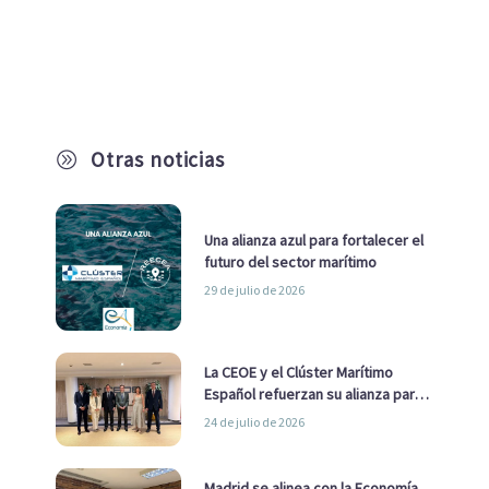
Otras noticias
A
Una alianza azul para fortalecer el
futuro del sector marítimo
29 de julio de 2026
La CEOE y el Clúster Marítimo
Español refuerzan su alianza para
impulsar una estrategia Nacional
24 de julio de 2026
de Economía Azul
Madrid se alinea con la Economía