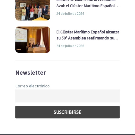
Azul: el Clúster Marítimo Español y
la Real Liga Naval avanzan alianzas
24 de julio de 2026
con el Ayuntamiento
El Clúster Marítimo Español alcanza
su 50ª Asamblea reafirmando su
liderazgo en la Economía Azul
24 de julio de 2026
Newsletter
Correo electrónico